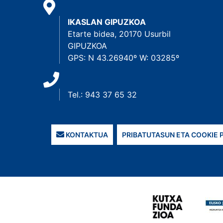
IKASLAN GIPUZKOA
Etarte bidea, 20170 Usurbil
GIPUZKOA
GPS: N 43.26940º W: 03285º
Tel.: 943 37 65 32
KONTAKTUA
PRIBATUTASUN ETA COOKIE 