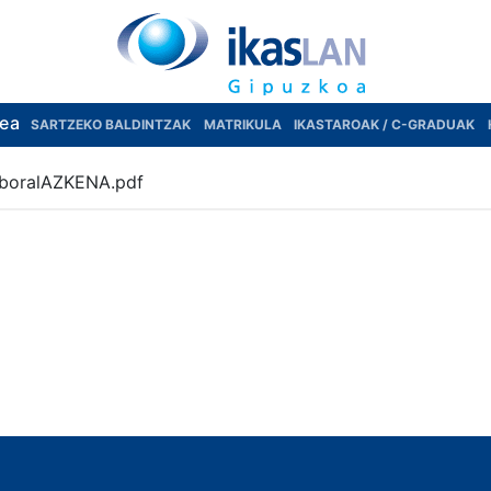
rea
SARTZEKO BALDINTZAK
MATRIKULA
IKASTAROAK / C-GRADUAK
laboralAZKENA.pdf