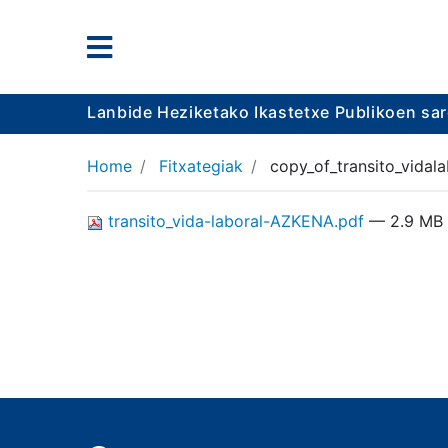
Lanbide Heziketako Ikastetxe Publikoen sa
Home
Fitxategiak
copy_of_transito_vida
transito_vida-laboral-AZKENA.pdf
— 2.9 MB