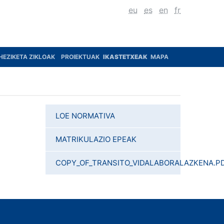
eu
es
en
fr
HEZIKETA ZIKLOAK
PROIEKTUAK
IKASTETXEAK
MAPA
LOE NORMATIVA
MATRIKULAZIO EPEAK
COPY_OF_TRANSITO_VIDALABORALAZKENA.P