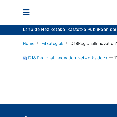
Lanbide Heziketako Ikastetxe Publikoen sa
Home
Fitxategiak
D18RegionalInnovation
D18 Regional Innovation Networks.docx
— 1