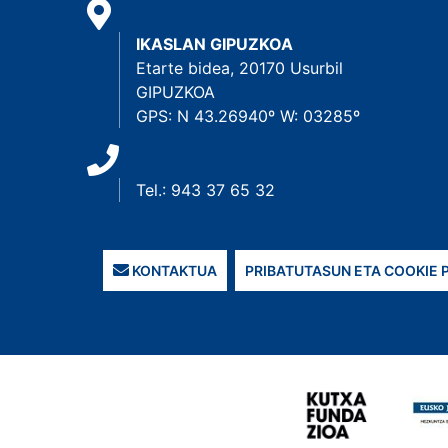
IKASLAN GIPUZKOA
Etarte bidea, 20170 Usurbil
GIPUZKOA
GPS: N 43.26940º W: 03285º
Tel.: 943 37 65 32
KONTAKTUA
PRIBATUTASUN ETA COOKIE 