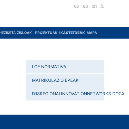
eu
es
en
fr
HEZIKETA ZIKLOAK
PROIEKTUAK
IKASTETXEAK
MAPA
LOE NORMATIVA
MATRIKULAZIO EPEAK
D18REGIONALINNOVATIONNETWORKS.DOCX