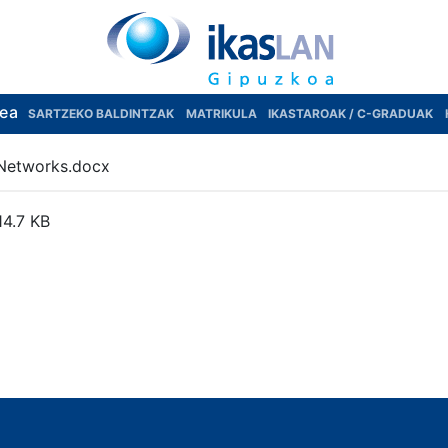
rea
SARTZEKO BALDINTZAK
MATRIKULA
IKASTAROAK / C-GRADUAK
Networks.docx
14.7 KB