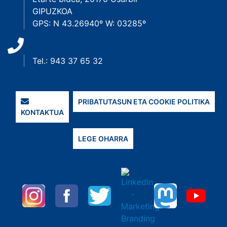
GIPUZKOA
GPS: N 43.26940º W: 03285º
Tel.: 943 37 65 32
PRIBATUTASUN ETA COOKIE POLITIKA
KONTAKTUA
LEGE OHARRA