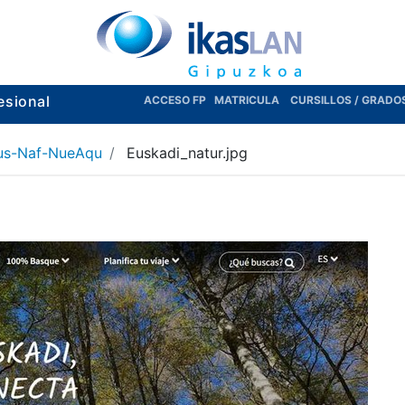
esional
ACCESO FP
MATRICULA
CURSILLOS / GRADO
us-Naf-NueAqu
Euskadi_natur.jpg