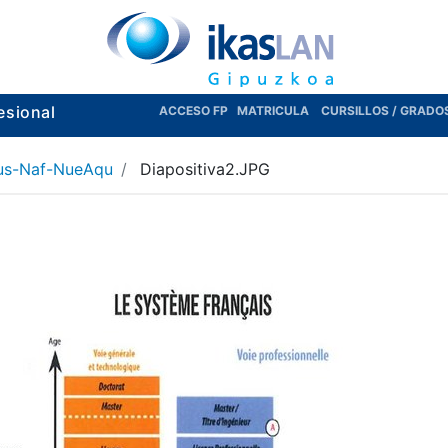
esional
ACCESO FP
MATRICULA
CURSILLOS / GRADO
us-Naf-NueAqu
Diapositiva2.JPG