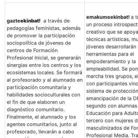
emakumeekinbat!
a 
gazte
ekinbat!
a través de
un proceso introspect
pedagogías feministas, además
creativo que se apoya
de promover la participación
técnicas artísticas, m
sociopolítica de jóvenes de
jóvenes desarrollarán
centros de Formación
herramientas para el
Profesional Inicial, se generarán
empoderamiento y la
sinergias entre los centros y los
empleabilidad. Se po
ecosistemas locales. Se formará
marcha tres grupos, e
al profesorado y al alumnado en
con participantes vinc
participación comunitaria y
sistema de protección
habilidades socioculturales con
emancipación de la DF
el fin de que elaboren un
segundo con alumnas
diagnóstico comunitario.
Educación para Adulto
Finalmente, el alumnado y los
tercero con mujeres d
agentes comunitarios, junto al
masculinizados de Fo
profesorado, llevarán a cabo
Profesional Media. Tra