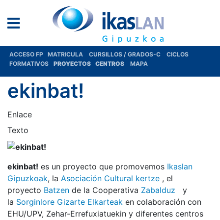
ACCESO FP
MATRICULA
CURSILLOS / GRADOS-C
CICLOS
FORMATIVOS
PROYECTOS
CENTROS
MAPA
ekinbat!
Enlace
Texto
ekinbat!
es un proyecto que promovemos
Ikaslan
Gipuzkoak
, la
Asociación Cultural kertze
, el
proyecto
Batzen
de la Cooperativa
Zabalduz
y
la
Sorginlore Gizarte Elkarteak
en colaboración con
EHU/UPV, Zehar-Errefuxiatuekin y diferentes centros