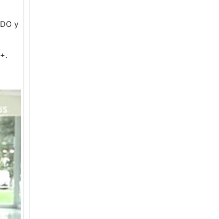
RDO y
+.