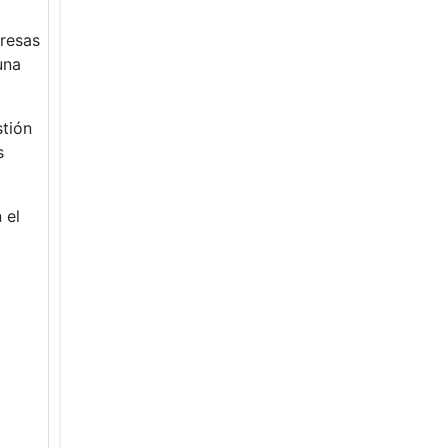
presas
una
stión
s
 el