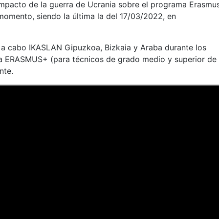
 impacto de la guerra de Ucrania sobre el programa Erasmu
momento, siendo la última la del 17/03/2022, en
án a cabo IKASLAN Gipuzkoa, Bizkaia y Araba durante los
ama ERASMUS+ (para técnicos de grado medio y superior de
nte.