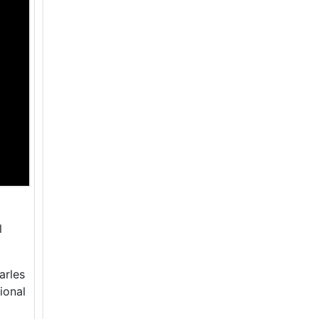
l
arles
ional