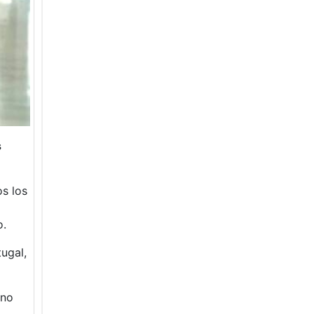
s
os los
o.
tugal,
ino