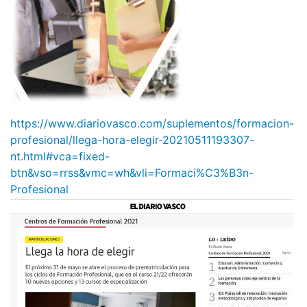
https://www.diariovasco.com/suplementos/formacion-
profesional/llega-hora-elegir-20210511193307-
nt.html#vca=fixed-
btn&vso=rrss&vmc=wh&vli=Formaci%C3%B3n-
Profesional