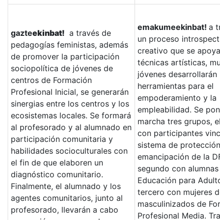
emakumeekinbat!
a 
gazte
ekinbat!
a través de
un proceso introspect
pedagogías feministas, además
creativo que se apoya
de promover la participación
técnicas artísticas, m
sociopolítica de jóvenes de
jóvenes desarrollarán
centros de Formación
herramientas para el
Profesional Inicial, se generarán
empoderamiento y la
sinergias entre los centros y los
empleabilidad. Se po
ecosistemas locales. Se formará
marcha tres grupos, e
al profesorado y al alumnado en
con participantes vinc
participación comunitaria y
sistema de protección
habilidades socioculturales con
emancipación de la DF
el fin de que elaboren un
segundo con alumnas
diagnóstico comunitario.
Educación para Adulto
Finalmente, el alumnado y los
tercero con mujeres d
agentes comunitarios, junto al
masculinizados de Fo
profesorado, llevarán a cabo
Profesional Media. Tra