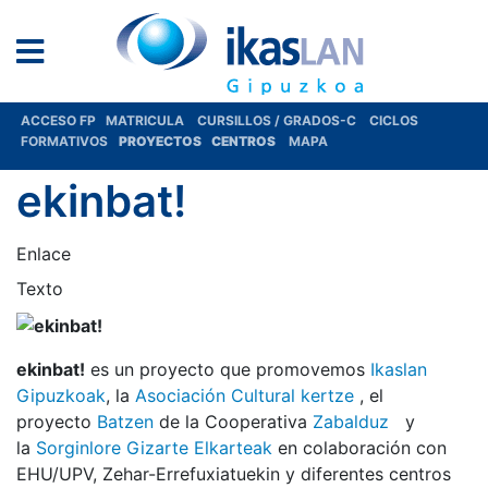
ACCESO FP
MATRICULA
CURSILLOS / GRADOS-C
CICLOS
FORMATIVOS
PROYECTOS
CENTROS
MAPA
ekinbat!
Enlace
Texto
ekinbat!
es un proyecto que promovemos
Ikaslan
Gipuzkoak
, la
Asociación Cultural kertze
, el
proyecto
Batzen
de la Cooperativa
Zabalduz
y
la
Sorginlore Gizarte Elkarteak
en colaboración con
EHU/UPV, Zehar-Errefuxiatuekin y diferentes centros