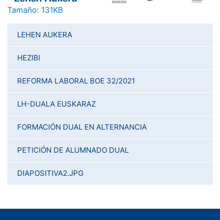
Haga clic aquí para ver la imagen a tamaño completo…
Tamaño: 131KB
LEHEN AUKERA
HEZIBI
REFORMA LABORAL BOE 32/2021
LH-DUALA EUSKARAZ
FORMACIÓN DUAL EN ALTERNANCIA
PETICIÓN DE ALUMNADO DUAL
DIAPOSITIVA2.JPG