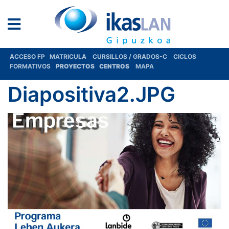
ACCESO FP
MATRICULA
CURSILLOS / GRADOS-C
CICLOS
FORMATIVOS
PROYECTOS
CENTROS
MAPA
Diapositiva2.JPG