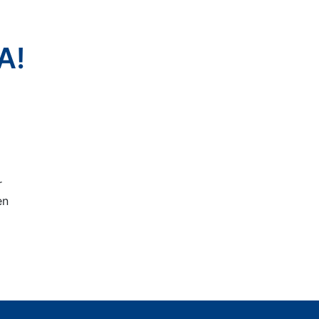
A!
r
en