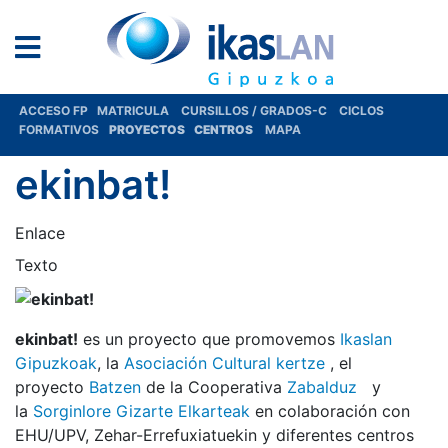
ACCESO FP
MATRICULA
CURSILLOS / GRADOS-C
CICLOS
FORMATIVOS
PROYECTOS
CENTROS
MAPA
ekinbat!
Enlace
Texto
ekinbat!
es un proyecto que promovemos
Ikaslan
Gipuzkoak
, la
Asociación Cultural kertze
, el
proyecto
Batzen
de la Cooperativa
Zabalduz
y
la
Sorginlore Gizarte Elkarteak
en colaboración con
EHU/UPV, Zehar-Errefuxiatuekin y diferentes centros