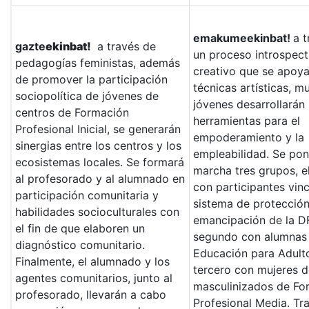
emakumeekinbat!
a 
gazte
ekinbat!
a través de
un proceso introspect
pedagogías feministas, además
creativo que se apoya
de promover la participación
técnicas artísticas, m
sociopolítica de jóvenes de
jóvenes desarrollarán
centros de Formación
herramientas para el
Profesional Inicial, se generarán
empoderamiento y la
sinergias entre los centros y los
empleabilidad. Se po
ecosistemas locales. Se formará
marcha tres grupos, e
al profesorado y al alumnado en
con participantes vinc
participación comunitaria y
sistema de protección
habilidades socioculturales con
emancipación de la DF
el fin de que elaboren un
segundo con alumnas
diagnóstico comunitario.
Educación para Adulto
Finalmente, el alumnado y los
tercero con mujeres d
agentes comunitarios, junto al
masculinizados de Fo
profesorado, llevarán a cabo
Profesional Media. Tra