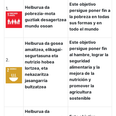
Este objetivo
Helburua da
1.
persigue poner fin a
pobrezia-mota
la pobreza en todas
guztiak desagertzea
sus formas y en
mundu osoan
todo el mundo
Este objetivo
Helburua da gosea
persigue poner fin
amaitzea, elikagai-
al hambre, lograr la
segurtasuna eta
2.
seguridad
nutrizio hobea
alimentaria y la
lortzea, eta
mejora de la
nekazaritza
nutrición y
jasangarria
promover la
bultzatzea
agricultura
sostenible
Helburua da