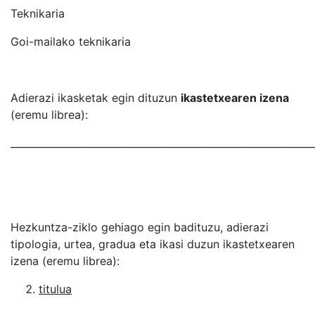
Teknikaria
Goi-mailako teknikaria
Adierazi ikasketak egin dituzun
ikastetxearen izena
(eremu librea):
_____________________________________________________________
Hezkuntza-ziklo gehiago egin badituzu, adierazi
tipologia, urtea, gradua eta ikasi duzun ikastetxearen
izena (eremu librea):
titulua