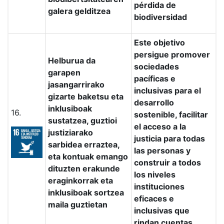
pérdida de
galera gelditzea
biodiversidad
Este objetivo
persigue promover
Helburua da
sociedades
garapen
pacíficas e
jasangarrirako
inclusivas para el
gizarte baketsu eta
desarrollo
inklusiboak
16.
sostenible, facilitar
sustatzea, guztioi
el acceso a la
justiziarako
justicia para todas
sarbidea erraztea,
las personas y
eta kontuak emango
construir a todos
dituzten erakunde
los niveles
eraginkorrak eta
instituciones
inklusiboak sortzea
eficaces e
maila guztietan
inclusivas que
rindan cuentas