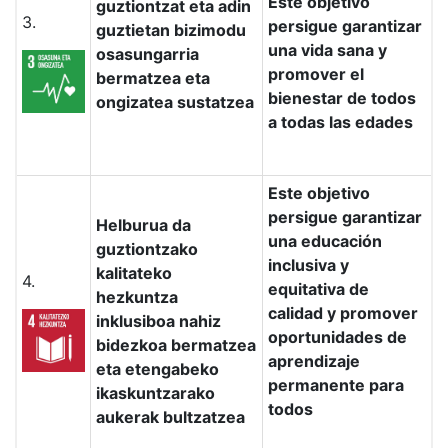
Este objetivo
guztiontzat eta adin
3.
persigue garantizar
guztietan bizimodu
una vida sana y
osasungarria
promover el
bermatzea eta
bienestar de todos
ongizatea sustatzea
a todas las edades
Este objetivo
persigue garantizar
Helburua da
una educación
guztiontzako
inclusiva y
kalitateko
4.
equitativa de
hezkuntza
calidad y promover
inklusiboa nahiz
oportunidades de
bidezkoa bermatzea
aprendizaje
eta etengabeko
permanente para
ikaskuntzarako
todos
aukerak bultzatzea