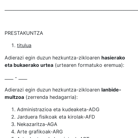
_____________________________________________________________
PRESTAKUNTZA
titulua
Adierazi egin duzun hezkuntza-zikloaren
hasierako
eta bukaerako urtea
(urtearen formatuko eremua):
____ - ____
Adierazi egin duzun hezkuntza-zikloaren
lanbide-
multzoa
(zerrenda hedagarria):
Administrazioa eta kudeaketa-ADG
Jarduera fisikoak eta kirolak-AFD
Nekazaritza-AGA
Arte grafikoak-ARG