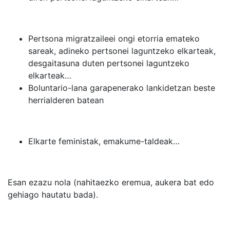
Pertsona migratzaileei ongi etorria emateko
sareak, adineko pertsonei laguntzeko elkarteak,
desgaitasuna duten pertsonei laguntzeko
elkarteak…
Boluntario-lana garapenerako lankidetzan beste
herrialderen batean
Elkarte feministak, emakume-taldeak…
Esan ezazu nola (nahitaezko eremua, aukera bat edo
gehiago hautatu bada).