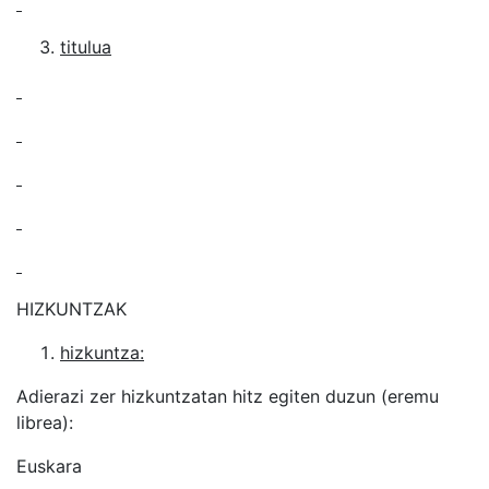
titulua
HIZKUNTZAK
hizkuntza:
Adierazi zer hizkuntzatan hitz egiten duzun (eremu
librea):
Euskara