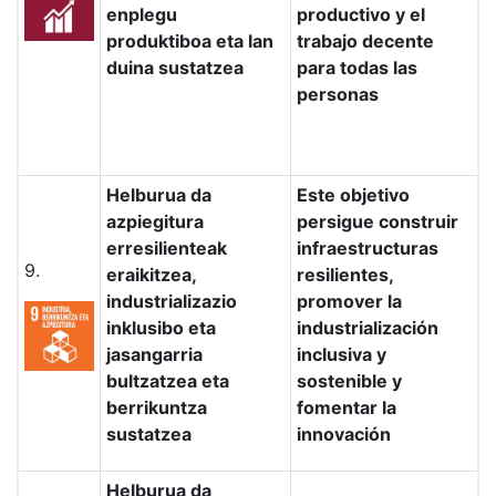
enplegu
productivo y el
produktiboa eta lan
trabajo decente
duina sustatzea
para todas las
personas
Helburua da
Este objetivo
azpiegitura
persigue construir
erresilienteak
infraestructuras
9.
eraikitzea,
resilientes,
industrializazio
promover la
inklusibo eta
industrialización
jasangarria
inclusiva y
bultzatzea eta
sostenible y
berrikuntza
fomentar la
sustatzea
innovación
Helburua da