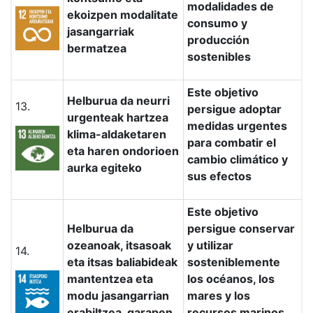
modalidades de
ekoizpen modalitate
consumo y
jasangarriak
producción
bermatzea
sostenibles
Este objetivo
Helburua da neurri
13.
persigue adoptar
urgenteak hartzea
medidas urgentes
klima-aldaketaren
para combatir el
eta haren ondorioen
cambio climático y
aurka egiteko
sus efectos
Este objetivo
Helburua da
persigue conservar
ozeanoak, itsasoak
y utilizar
14.
eta itsas baliabideak
sosteniblemente
mantentzea eta
los océanos, los
modu jasangarrian
mares y los
erabiltzea, garapen
recursos marinos