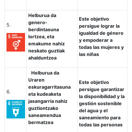
Helburua da
Este objetivo
genero-
5.
persigue lograr la
berdintasuna
igualdad de género
lortzea, eta
y empoderar a
emakume nahiz
todas las mujeres y
neskato guztiak
las niñas
ahalduntzea
Helburua da
Uraren
Este objetivo
eskuragarritasuna
persigue garantizar
6.
eta kudeaketa
la disponibilidad y la
jasangarria nahiz
gestión sostenible
guztiontzako
del agua y el
saneamendua
saneamiento para
bermatzea
todas las personas