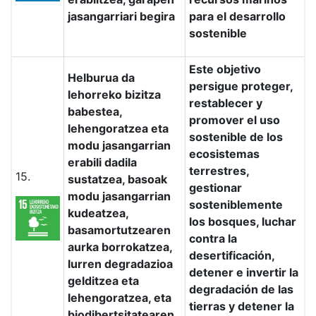
jasangarriari begira
para el desarrollo
sostenible
Este objetivo
Helburua da
persigue proteger,
lehorreko bizitza
restablecer y
babestea,
promover el uso
lehengoratzea eta
sostenible de los
modu jasangarrian
ecosistemas
erabili dadila
terrestres,
15.
sustatzea, basoak
gestionar
modu jasangarrian
sosteniblemente
kudeatzea,
los bosques, luchar
basamortutzearen
contra la
aurka borrokatzea,
desertificación,
lurren degradazioa
detener e invertir la
gelditzea eta
degradación de las
lehengoratzea, eta
tierras y detener la
biodibertsitatearen