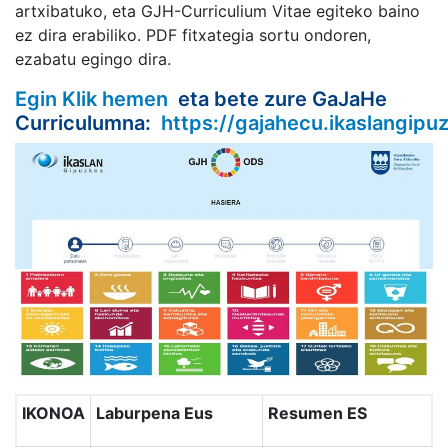
artxibatuko, eta GJH-Curriculium Vitae egiteko baino
ez dira erabiliko. PDF fitxategia sortu ondoren,
ezabatu egingo dira.
Egin Klik hemen
eta bete zure GaJaHe
Curriculumna:
https://gajahecu.ikaslangipu
IKONOA
Laburpena Eus
Resumen ES