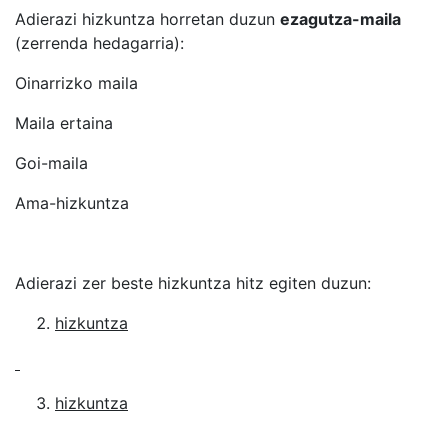
Adierazi hizkuntza horretan duzun
ezagutza-maila
(zerrenda hedagarria):
Oinarrizko maila
Maila ertaina
Goi-maila
Ama-hizkuntza
Adierazi zer beste hizkuntza hitz egiten duzun:
hizkuntza
hizkuntza