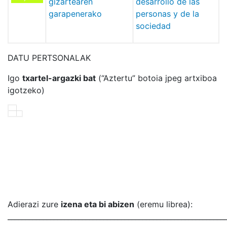
gizartearen
desarrollo de las
garapenerako
personas y de la
sociedad
DATU PERTSONALAK
Igo
txartel-argazki bat
(“Aztertu” botoia jpeg artxiboa
igotzeko)
Adierazi zure
izena eta bi abizen
(eremu librea):
_____________________________________________________________