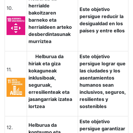
herrialde
10.
Este objetivo
bakoitzaren
persigue reducir la
barneko eta
desigualdad en los
herrialdeen arteko
países y entre ellos
desberdintasunak
murriztea
Helburua da
Este objetivo
hiriak eta giza
persigue lograr que
11.
kokaguneak
las ciudades y los
inklusiboak,
asentamientos
seguruak,
humanos sean
erresilienteak eta
inclusivos, seguros,
jasangarriak izatea
resilientes y
lortzea
sostenibles
Este objetivo
Helburua da
12.
persigue garantizar
kontsumo eta