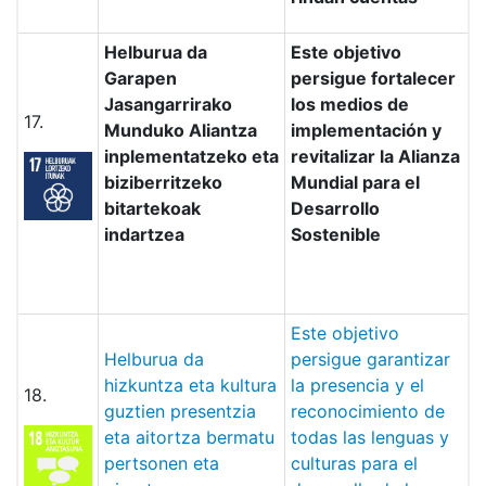
Helburua da
Este objetivo
Garapen
persigue fortalecer
Jasangarrirako
los medios de
17.
Munduko Aliantza
implementación y
inplementatzeko eta
revitalizar la Alianza
biziberritzeko
Mundial para el
bitartekoak
Desarrollo
indartzea
Sostenible
Este objetivo
Helburua da
persigue garantizar
hizkuntza eta kultura
la presencia y el
18.
guztien presentzia
reconocimiento de
eta aitortza bermatu
todas las lenguas y
pertsonen eta
culturas para el