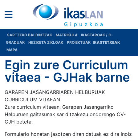
SARTZEKO BALDINTZAK
MATRIKULA
IKASTAROAK / C-
GRADUAK
HEZIKETA ZIKLOAK
PROIEKTUAK
IKASTETXEAK
MAPA
Egin zure Curriculum
vitaea - GJHak barne
GARAPEN JASANGARRIAREN HELBURUAK
CURRICULUM VITAEAN
Zure curriculum vitaean, Garapen Jasangarriko
Helburuen gaitasunak sar ditzakezu ondorengo CV-
GJH beteta.
Formulario honetan jasotzen diren datuak ez dira inoiz