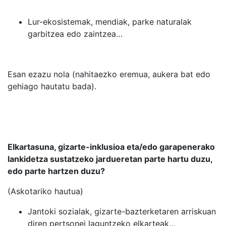
Lur-ekosistemak, mendiak, parke naturalak
garbitzea edo zaintzea…
Esan ezazu nola (nahitaezko eremua, aukera bat edo
gehiago hautatu bada).
Elkartasuna, gizarte-inklusioa eta/edo garapenerako
lankidetza sustatzeko jardueretan parte hartu duzu,
edo parte hartzen duzu?
(Askotariko hautua)
Jantoki sozialak, gizarte-bazterketaren arriskuan
diren pertsonei laguntzeko elkarteak…