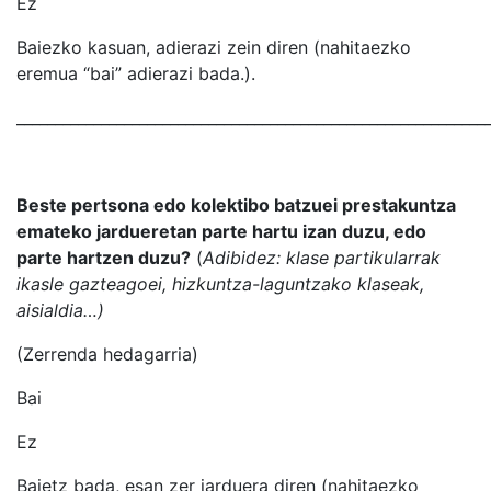
Ez
Baiezko kasuan, adierazi zein diren (nahitaezko
eremua “bai” adierazi bada.).
_____________________________________________________________
Beste pertsona edo kolektibo batzuei prestakuntza
emateko jardueretan parte hartu izan duzu, edo
parte hartzen duzu?
(
Adibidez: klase partikularrak
ikasle gazteagoei, hizkuntza-laguntzako klaseak,
aisialdia…)
(Zerrenda hedagarria)
Bai
Ez
Baietz bada, esan zer jarduera diren (nahitaezko