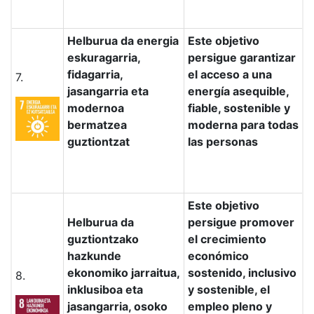
Helburua da energia
Este objetivo
eskuragarria,
persigue garantizar
fidagarria,
el acceso a una
7.
jasangarria eta
energía asequible,
modernoa
fiable, sostenible y
bermatzea
moderna para todas
guztiontzat
las personas
Este objetivo
Helburua da
persigue promover
guztiontzako
el crecimiento
hazkunde
económico
ekonomiko jarraitua,
sostenido, inclusivo
8.
inklusiboa eta
y sostenible, el
jasangarria, osoko
empleo pleno y