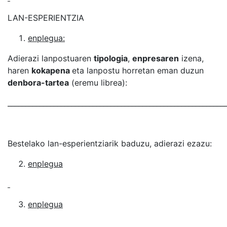
LAN-ESPERIENTZIA
enplegua:
Adierazi lanpostuaren
tipologia
,
enpresaren
izena,
haren
kokapena
eta lanpostu horretan eman duzun
denbora-tartea
(eremu librea):
_____________________________________________________________
Bestelako lan-esperientziarik baduzu, adierazi ezazu:
enplegua
enplegua