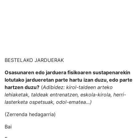
BESTELAKO JARDUERAK
Osasunaren edo jarduera fisikoaren sustapenarekin
lotutako jardueretan parte hartu izan duzu, edo parte
hartzen duzu?
(
Adibidez: kirol-taldeen arteko
lehiaketak, taldeak entrenatzen, eskola-kirola, herri-
lasterketa ospetsuak, odol-ematea…)
(Zerrenda hedagarria)
Bai