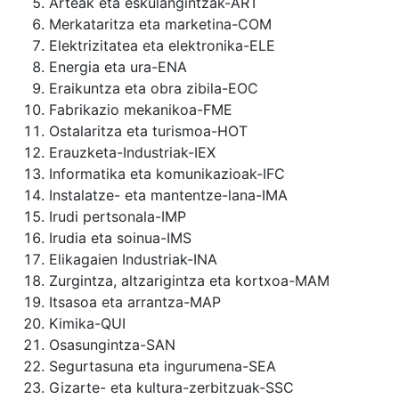
Arteak eta eskulangintzak-ART
Merkataritza eta marketina-COM
Elektrizitatea eta elektronika-ELE
Energia eta ura-ENA
Eraikuntza eta obra zibila-EOC
Fabrikazio mekanikoa-FME
Ostalaritza eta turismoa-HOT
Erauzketa-Industriak-IEX
Informatika eta komunikazioak-IFC
Instalatze- eta mantentze-lana-IMA
Irudi pertsonala-IMP
Irudia eta soinua-IMS
Elikagaien Industriak-INA
Zurgintza, altzarigintza eta kortxoa-MAM
Itsasoa eta arrantza-MAP
Kimika-QUI
Osasungintza-SAN
Segurtasuna eta ingurumena-SEA
Gizarte- eta kultura-zerbitzuak-SSC