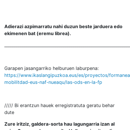
Adierazi azpimarratu nahi duzun beste jarduera edo
ekimenen bat (eremu librea).
_____________________________________________________________
Garapen jasangarriko helburuen laburpena:
https://www.ikaslangipuzkoa.eus/es/proyectos/formanea
mobilitdad-eus-naf-nueaqu/las-ods-en-la-fp
///// Bi erantzun hauek erregistratuta geratu behar
dute
Zure iritziz, galdera-sorta hau lagungarria izan al