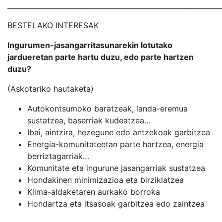
_____________________________________________________________
BESTELAKO INTERESAK
Ingurumen-jasangarritasunarekin lotutako
jardueretan parte hartu duzu, edo parte hartzen
duzu?
(Askotariko hautaketa)
Autokontsumoko baratzeak, landa-eremua
sustatzea, baserriak kudeatzea…
Ibai, aintzira, hezegune edo antzekoak garbitzea
Energia-komunitateetan parte hartzea, energia
berriztagarriak…
Komunitate eta ingurune jasangarriak sustatzea
Hondakinen minimizazioa eta birziklatzea
Klima-aldaketaren aurkako borroka
Hondartza eta itsasoak garbitzea edo zaintzea