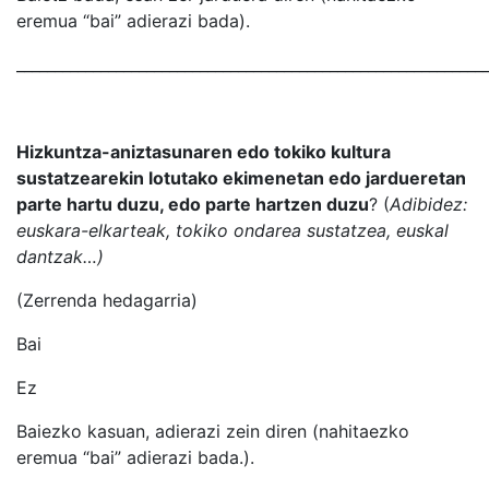
eremua “bai” adierazi bada).
_____________________________________________________________
Hizkuntza-aniztasunaren edo tokiko kultura
sustatzearekin lotutako ekimenetan edo jardueretan
parte hartu duzu, edo parte hartzen duzu
? (
Adibidez:
euskara-elkarteak, tokiko ondarea sustatzea, euskal
dantzak…)
(Zerrenda hedagarria)
Bai
Ez
Baiezko kasuan, adierazi zein diren (nahitaezko
eremua “bai” adierazi bada.).