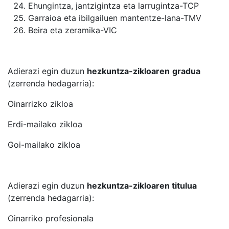
Ehungintza, jantzigintza eta larrugintza-TCP
Garraioa eta ibilgailuen mantentze-lana-TMV
Beira eta zeramika-VIC
Adierazi egin duzun
hezkuntza-zikloaren
gradua
(zerrenda hedagarria):
Oinarrizko zikloa
Erdi-mailako zikloa
Goi-mailako zikloa
Adierazi egin duzun
hezkuntza-zikloaren titulua
(zerrenda hedagarria):
Oinarriko profesionala