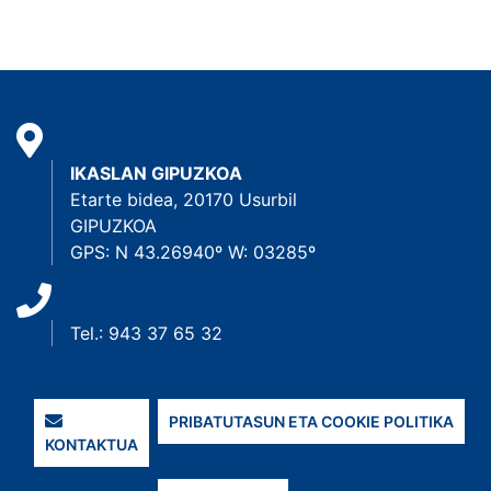
IKASLAN GIPUZKOA
Etarte bidea, 20170 Usurbil
GIPUZKOA
GPS: N 43.26940º W: 03285º
Tel.: 943 37 65 32
PRIBATUTASUN ETA COOKIE POLITIKA
KONTAKTUA