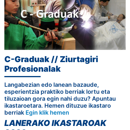
C-Graduak // Ziurtagiri
Profesionalak
Langabezian edo lanean bazaude,
esperientzia praktiko berriak lortu eta
tiluzaioan gora egin nahi duzu? Apuntau
ikastaroetara. Hemen dituzue ikastaro
berriak
Egin klik hemen
LANERAKO IKASTAROAK