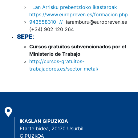
Lan Arrisku prebentzioko ikastaroak
https://www.europreven.es/formacion.php
943558310 //
iaramburu@europreven.es
(+34) 902 120 264
SEPE
:
Cursos gratuitos subvencionados por el
Ministerio de Trabajo
http://cursos-gratuitos-
trabajadores.es/sector-metal/
IKASLAN GIPUZKOA
Etarte bidea, 20170 Usurbil
GIPUZKOA