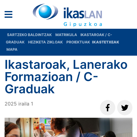
SARTZEKO BALDINTZAK
MATRIKULA
IKASTAROAK / C-
GRADUAK
HEZIKETA ZIKLOAK
PROIEKTUAK
IKASTETXEAK
MAPA
Ikastaroak, Lanerako
Formazioan / C-
Graduak
2025
iraila
1