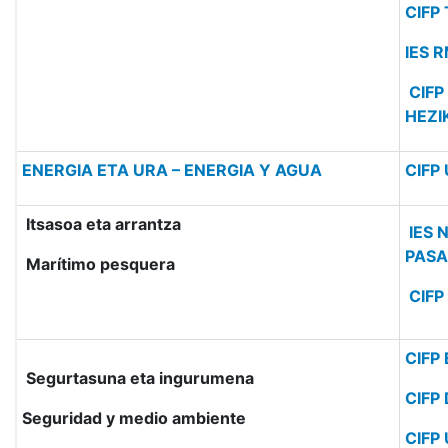
CIFP
IES 
CIFP
HEZI
ENERGIA ETA URA – ENERGIA Y AGUA
CIFP 
Itsasoa eta arrantza
IES 
PASA
Marítimo pesquera
CIFP
CIFP
Segurtasuna eta ingurumena
CIFP
Seguridad y medio ambiente
CIFP 