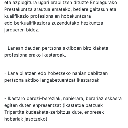
eta azpiegitura ugari erabiltzen dituzte Enplegurako
Prestakuntza arautua emateko, betiere gaitasun eta
kualifikazio profesionalen hobekuntzara
edo berkualifikaziora zuzendutako hezkuntza
jardueren bidez.
- Lanean dauden pertsona aktiboen birziklaketa
profesionalerako ikastaroak.
- Lana bilatzen edo hobetzeko nahian dabiltzan
pertsona aktibo langabetuentzat ikastaroak.
- Ikastaro berezi-bereziak, nahierara, berariaz eskaera
egiten duten enpresentzat (ikastetxe batzuek
Tripartita kudeaketa-zerbitzua dute, enpresek
hobariak jasotzeko).