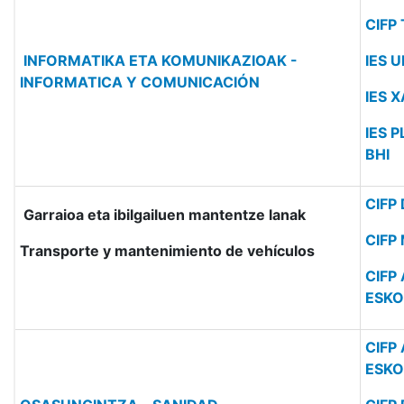
CIFP
INFORMATIKA ETA KOMUNIKAZIOAK -
IES 
INFORMATICA Y COMUNICACIÓN
IES 
IES 
BHI
CIFP
Garraioa eta ibilgailuen mantentze lanak
CIFP 
Transporte y mantenimiento de vehículos
CIFP
ESKO
CIFP
ESKO