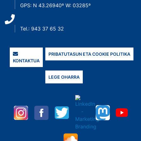
GPS: N 43.26940º W: 03285º
Tel.: 943 37 65 32
PRIBATUTASUN ETA COOKIE POLITIKA
KONTAKTUA
LEGE OHARRA