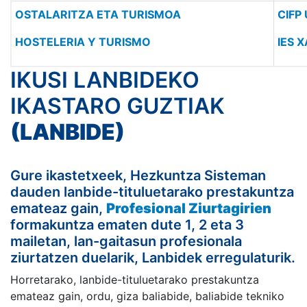
OSTALARITZA ETA TURISMOA
CIFP 
HOSTELERIA Y TURISMO
IES 
IKUSI LANBIDEKO
IKASTARO GUZTIAK
(LANBIDE)
Gure ikastetxeek, Hezkuntza Sisteman
dauden lanbide-tituluetarako prestakuntza
emateaz gain,
Profesional Ziurtagirien
formakuntza ematen dute 1, 2 eta 3
mailetan, lan-gaitasun profesionala
ziurtatzen duelarik, Lanbidek erregulaturik.
Horretarako, lanbide-tituluetarako prestakuntza
emateaz gain, ordu, giza baliabide, baliabide tekniko