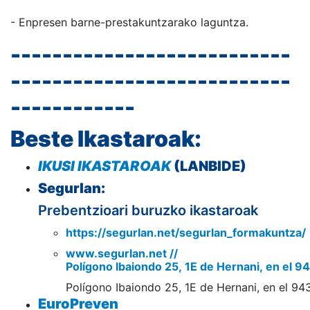
- Enpresen barne-prestakuntzarako laguntza.
---------------------------
---------------------------
------------
Beste Ikastaroak:
IKUSI
IKASTAROAK
(LANBIDE)
Segurlan:
Prebentzioari buruzko ikastaroak
https://segurlan.net/segurlan_formakuntza/
www.segurlan.net //
Polígono Ibaiondo 25, 1E de Hernani, en el 
Polígono Ibaiondo 25, 1E de Hernani, en el 9
EuroPreven