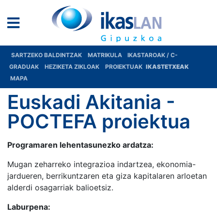
SARTZEKO BALDINTZAK
MATRIKULA
IKASTAROAK / C-
GRADUAK
HEZIKETA ZIKLOAK
PROIEKTUAK
IKASTETXEAK
MAPA
Euskadi Akitania -
POCTEFA proiektua
Programaren lehentasunezko ardatza:
Mugan zeharreko integrazioa indartzea, ekonomia-
jardueren, berrikuntzaren eta giza kapitalaren arloetan
alderdi osagarriak balioetsiz.
Laburpena: