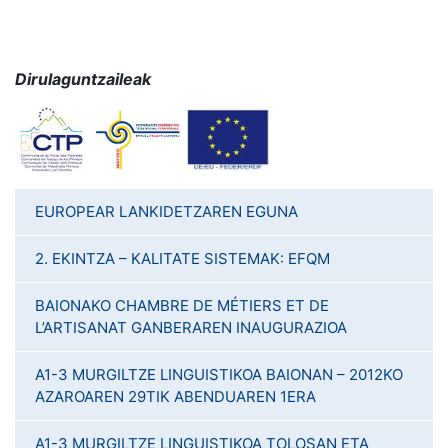
Dirulaguntzaileak
EUROPEAR LANKIDETZAREN EGUNA
2. EKINTZA – KALITATE SISTEMAK: EFQM
BAIONAKO CHAMBRE DE MÉTIERS ET DE
L’ARTISANAT GANBERAREN INAUGURAZIOA
A1-3 MURGILTZE LINGUISTIKOA BAIONAN – 2012KO
AZAROAREN 29TIK ABENDUAREN 1ERA
A1-3 MURGILTZE LINGUISTIKOA TOLOSAN ETA