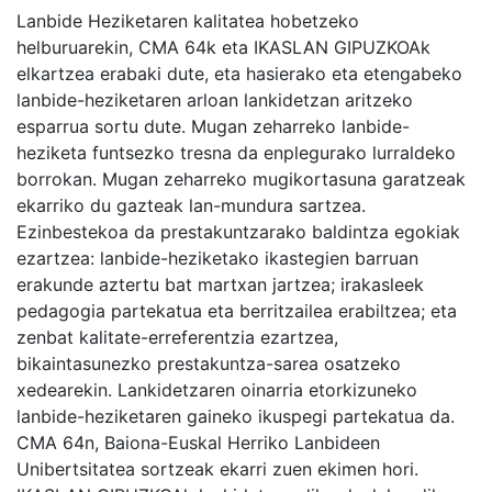
Lanbide Heziketaren kalitatea hobetzeko
helburuarekin, CMA 64k eta IKASLAN GIPUZKOAk
elkartzea erabaki dute, eta hasierako eta etengabeko
lanbide-heziketaren arloan lankidetzan aritzeko
esparrua sortu dute. Mugan zeharreko lanbide-
heziketa funtsezko tresna da enplegurako lurraldeko
borrokan. Mugan zeharreko mugikortasuna garatzeak
ekarriko du gazteak lan-mundura sartzea.
Ezinbestekoa da prestakuntzarako baldintza egokiak
ezartzea: lanbide-heziketako ikastegien barruan
erakunde aztertu bat martxan jartzea; irakasleek
pedagogia partekatua eta berritzailea erabiltzea; eta
zenbat kalitate-erreferentzia ezartzea,
bikaintasunezko prestakuntza-sarea osatzeko
xedearekin. Lankidetzaren oinarria etorkizuneko
lanbide-heziketaren gaineko ikuspegi partekatua da.
CMA 64n, Baiona-Euskal Herriko Lanbideen
Unibertsitatea sortzeak ekarri zuen ekimen hori.