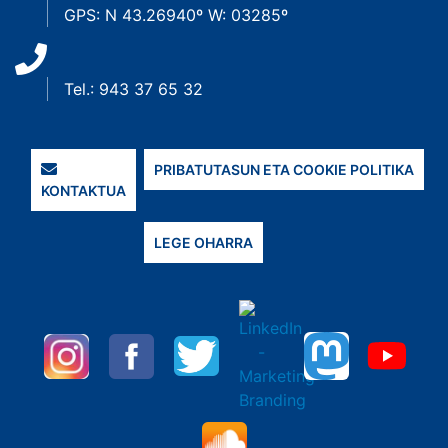
GPS: N 43.26940º W: 03285º
Tel.: 943 37 65 32
PRIBATUTASUN ETA COOKIE POLITIKA
KONTAKTUA
LEGE OHARRA