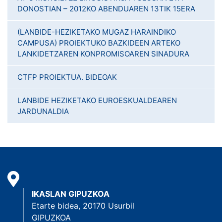
DONOSTIAN – 2012KO ABENDUAREN 13TIK 15ERA
(LANBIDE-HEZIKETAKO MUGAZ HARAINDIKO
CAMPUSA) PROIEKTUKO BAZKIDEEN ARTEKO
LANKIDETZAREN KONPROMISOAREN SINADURA
CTFP PROIEKTUA. BIDEOAK
LANBIDE HEZIKETAKO EUROESKUALDEAREN
JARDUNALDIA
IKASLAN GIPUZKOA
Etarte bidea, 20170 Usurbil
GIPUZKOA