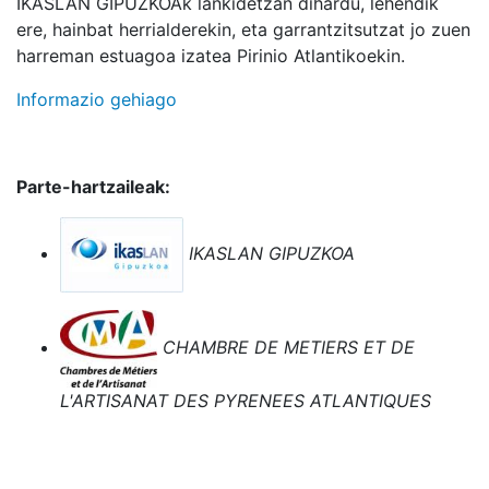
IKASLAN GIPUZKOAk lankidetzan dihardu, lehendik
ere, hainbat herrialderekin, eta garrantzitsutzat jo zuen
harreman estuagoa izatea Pirinio Atlantikoekin.
Informazio gehiago
Parte-hartzaileak:
IKASLAN GIPUZKOA
CHAMBRE DE METIERS ET DE
L'ARTISANAT DES PYRENEES ATLANTIQUES