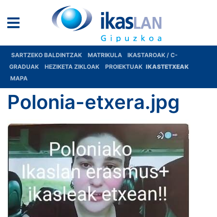
SARTZEKO BALDINTZAK
MATRIKULA
IKASTAROAK / C-
GRADUAK
HEZIKETA ZIKLOAK
PROIEKTUAK
IKASTETXEAK
MAPA
Polonia-etxera.jpg