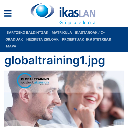
SARTZEKO BALDINTZAK
MATRIKULA
IKASTAROAK / C-
GRADUAK
HEZIKETA ZIKLOAK
PROIEKTUAK
IKASTETXEAK
MAPA
globaltraining1.jpg