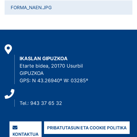
FORMA_NAEN.JPG
IKASLAN GIPUZKOA
Etarte bidea, 20170 Usurbil
GIPUZKOA
GPS: N 43.26940º W: 03285º
Tel.: 943 37 65 32
PRIBATUTASUN ETA COOKIE POLITIKA
KONTAKTUA