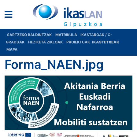
SARTZEKO BALDINTZAK
MATRIKULA
IKASTAROAK / C-
GRADUAK
HEZIKETA ZIKLOAK
PROIEKTUAK
IKASTETXEAK
MAPA
Forma_NAEN.jpg