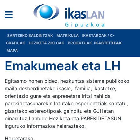
SARTZEKO BALDINTZAK
MATRIKULA
IKASTAROAK / C-
GRADUAK
HEZIKETA ZIKLOAK
PROIEKTUAK
IKASTETXEAK
MAPA
Emakumeak eta LH
Egitasmo honen bidez, hezkuntza sistema publikoko
maila desberdinetako ikasle, familia, ikastetxe,
orientazio gune eta enpresetara iritsi nahi da
parekidetasunarekin lotutako esperientziak kontatu,
gizarteko estereotipoak gainditu eta GJHetan
oinarrituz Lanbide Heziketa eta PAREKIDETASUN
inguruko informazioa helarazteko.
Horretarako,