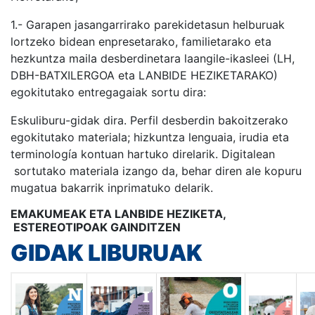
1.- Garapen jasangarrirako parekidetasun helburuak
lortzeko bidean enpresetarako, familietarako eta
hezkuntza maila desberdinetara laangile-ikasleei (LH,
DBH-BATXILERGOA eta LANBIDE HEZIKETARAKO)
egokitutako entregagaiak sortu dira:
Eskuliburu-gidak dira. Perfil desberdin bakoitzerako
egokitutako materiala; hizkuntza lenguaia, irudia eta
terminología kontuan hartuko direlarik. Digitalean
sortutako materiala izango da, behar diren ale kopuru
mugatua bakarrik inprimatuko delarik.
EMAKUMEAK ETA LANBIDE HEZIKETA,
ESTEREOTIPOAK GAINDITZEN
GIDAK LIBURUAK