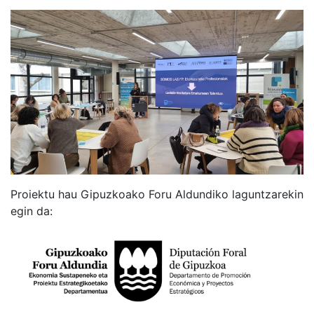
Proiektu hau Gipuzkoako Foru Aldundiko laguntzarekin
egin da: