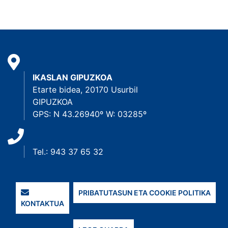
IKASLAN GIPUZKOA
Etarte bidea, 20170 Usurbil
GIPUZKOA
GPS: N 43.26940º W: 03285º
Tel.: 943 37 65 32
PRIBATUTASUN ETA COOKIE POLITIKA
KONTAKTUA