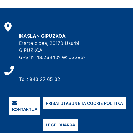
IKASLAN GIPUZKOA
Etarte bidea, 20170 Usurbil
GIPUZKOA
GPS: N 43.26940º W: 03285º
Tel.: 943 37 65 32
PRIBATUTASUN ETA COOKIE POLITIKA
KONTAKTUA
LEGE OHARRA