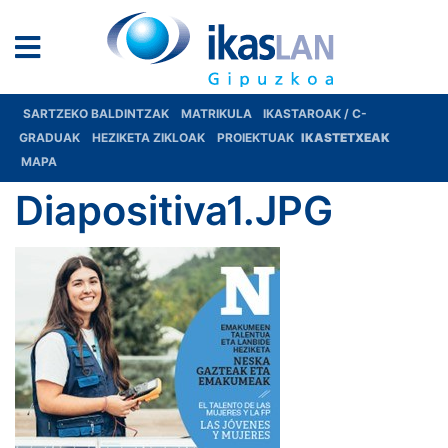
SARTZEKO BALDINTZAK
MATRIKULA
IKASTAROAK / C-
GRADUAK
HEZIKETA ZIKLOAK
PROIEKTUAK
IKASTETXEAK
MAPA
Diapositiva1.JPG