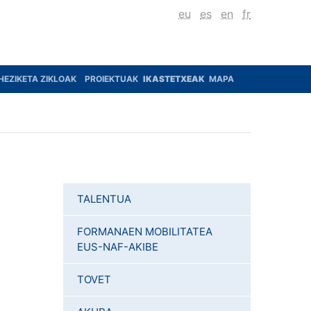
eu
es
en
fr
HEZIKETA ZIKLOAK
PROIEKTUAK
IKASTETXEAK
MAPA
TALENTUA
FORMANAEN MOBILITATEA
EUS-NAF-AKIBE
TOVET