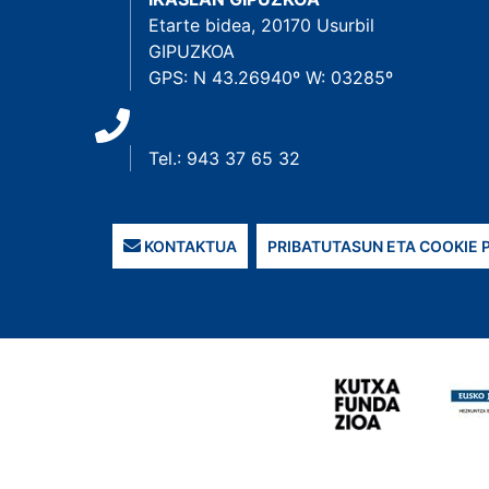
Etarte bidea, 20170 Usurbil
GIPUZKOA
GPS: N 43.26940º W: 03285º
Tel.: 943 37 65 32
KONTAKTUA
PRIBATUTASUN ETA COOKIE 