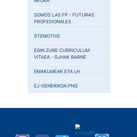
AKURA
SOMOS LAS FP - FUTURAS
PROFESIONALES
STEMOTIVE
EGIN ZURE CURRICULUM
VITAEA - GJHAK BARNE
EMAKUMEAK ETA LH
EJ-GENERIKOA.PNG