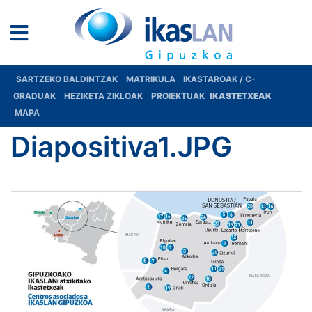
SARTZEKO BALDINTZAK
MATRIKULA
IKASTAROAK / C-
GRADUAK
HEZIKETA ZIKLOAK
PROIEKTUAK
IKASTETXEAK
MAPA
Diapositiva1.JPG