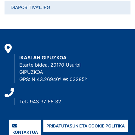
DIAPOSITIVA1.JPG
IKASLAN GIPUZKOA
Etarte bidea, 20170 Usurbil
GIPUZKOA
GPS: N 43.26940º W: 03285º
Tel.: 943 37 65 32
PRIBATUTASUN ETA COOKIE POLITIKA
KONTAKTUA