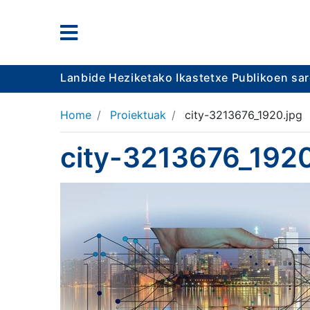
Lanbide Heziketako Ikastetxe Publikoen sa
Home
Proiektuak
city-3213676_1920.jpg
city-3213676_1920