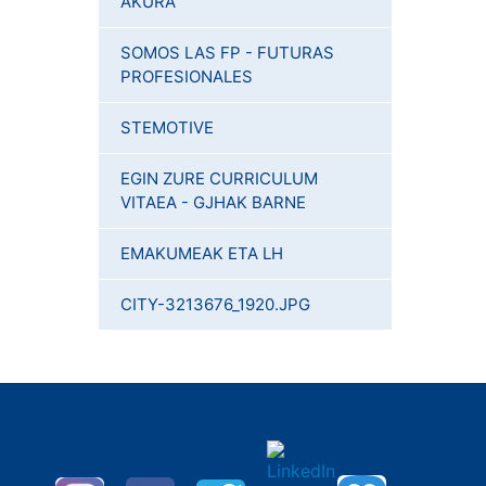
AKURA
SOMOS LAS FP - FUTURAS
PROFESIONALES
STEMOTIVE
EGIN ZURE CURRICULUM
VITAEA - GJHAK BARNE
EMAKUMEAK ETA LH
CITY-3213676_1920.JPG