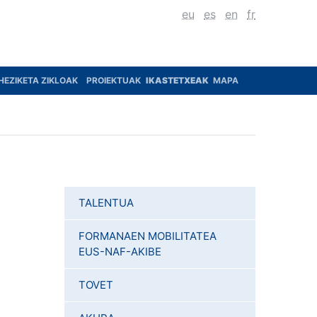
eu
es
en
fr
HEZIKETA ZIKLOAK
PROIEKTUAK
IKASTETXEAK
MAPA
TALENTUA
FORMANAEN MOBILITATEA
EUS-NAF-AKIBE
TOVET