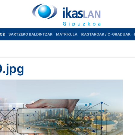
rea
SARTZEKO BALDINTZAK
MATRIKULA
IKASTAROAK / C-GRADUAK
.jpg