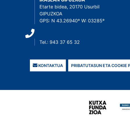
Etarte bidea, 20170 Usurbil
GIPUZKOA
GPS: N 43.26940º W: 03285º
Tel.: 943 37 65 32
KONTAKTUA
PRIBATUTASUN ETA COOKIE 