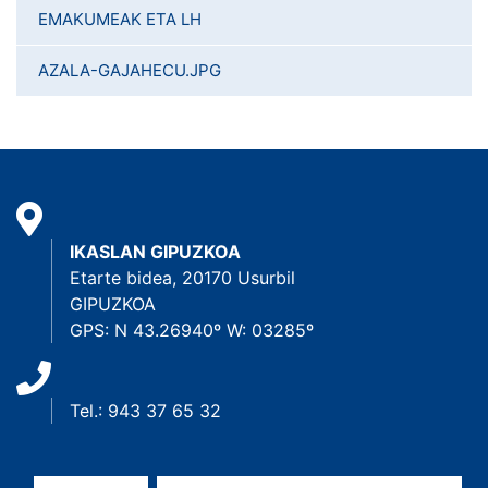
EMAKUMEAK ETA LH
AZALA-GAJAHECU.JPG
IKASLAN GIPUZKOA
Etarte bidea, 20170 Usurbil
GIPUZKOA
GPS: N 43.26940º W: 03285º
Tel.: 943 37 65 32