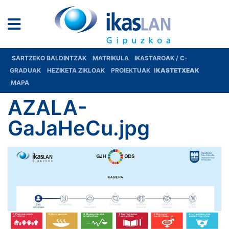
SARTZEKO BALDINTZAK
MATRIKULA
IKASTAROAK / C-
GRADUAK
HEZIKETA ZIKLOAK
PROIEKTUAK
IKASTETXEAK
MAPA
AZALA-
GaJaHeCu.jpg