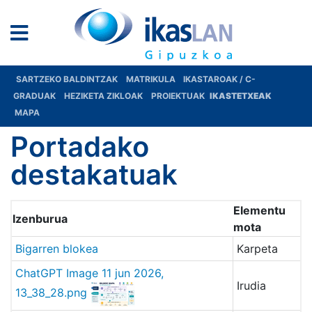
SARTZEKO BALDINTZAK
MATRIKULA
IKASTAROAK / C-
GRADUAK
HEZIKETA ZIKLOAK
PROIEKTUAK
IKASTETXEAK
MAPA
Portadako
destakatuak
Elementu
Izenburua
mota
Bigarren blokea
Karpeta
ChatGPT Image 11 jun 2026,
Irudia
13_38_28.png