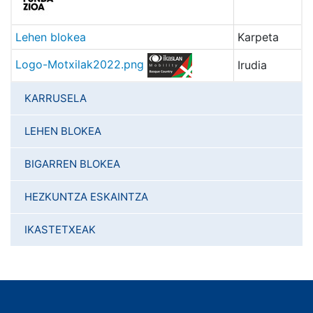
Lehen blokea
Karpeta
Logo-Motxilak2022.png
Irudia
KARRUSELA
LEHEN BLOKEA
BIGARREN BLOKEA
HEZKUNTZA ESKAINTZA
IKASTETXEAK