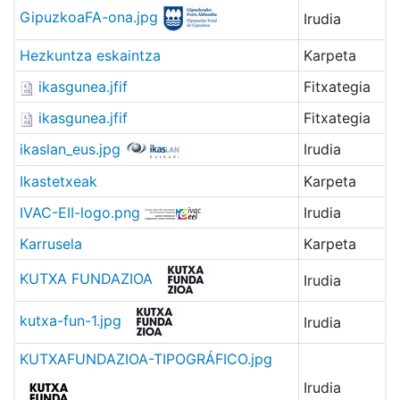
GipuzkoaFA-ona.jpg
Irudia
Hezkuntza eskaintza
Karpeta
ikasgunea.jfif
Fitxategia
ikasgunea.jfif
Fitxategia
ikaslan_eus.jpg
Irudia
Ikastetxeak
Karpeta
IVAC-EII-logo.png
Irudia
Karrusela
Karpeta
KUTXA FUNDAZIOA
Irudia
kutxa-fun-1.jpg
Irudia
KUTXAFUNDAZIOA-TIPOGRÁFICO.jpg
Irudia