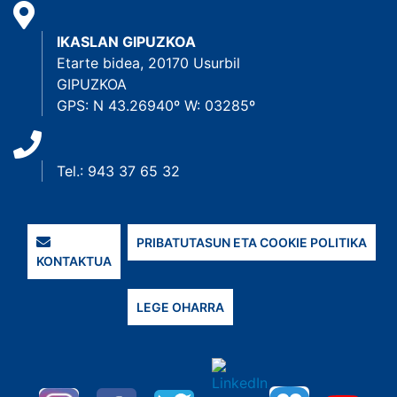
IKASLAN GIPUZKOA
Etarte bidea, 20170 Usurbil
GIPUZKOA
GPS: N 43.26940º W: 03285º
Tel.: 943 37 65 32
PRIBATUTASUN ETA COOKIE POLITIKA
KONTAKTUA
LEGE OHARRA