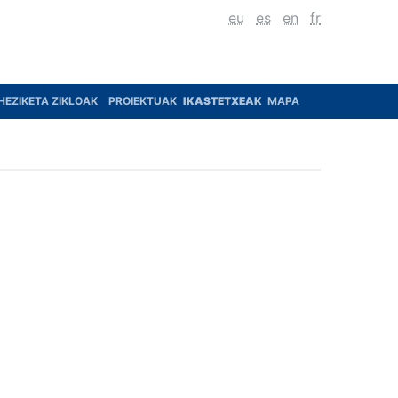
eu
es
en
fr
HEZIKETA ZIKLOAK
PROIEKTUAK
IKASTETXEAK
MAPA