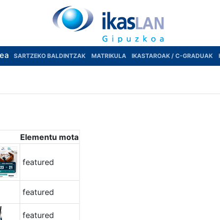
rea
SARTZEKO BALDINTZAK
MATRIKULA
IKASTAROAK / C-GRADUAK
Elementu mota
featured
featured
featured