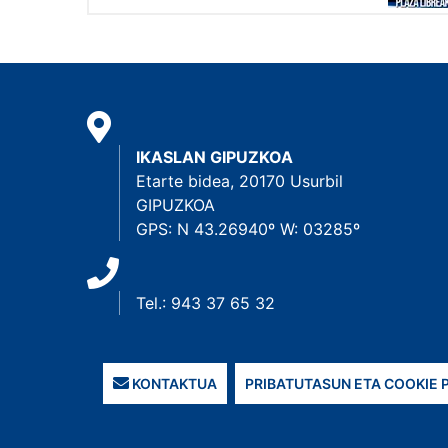
IKASLAN GIPUZKOA
Etarte bidea, 20170 Usurbil
GIPUZKOA
GPS: N 43.26940º W: 03285º
Tel.: 943 37 65 32
KONTAKTUA
PRIBATUTASUN ETA COOKIE 