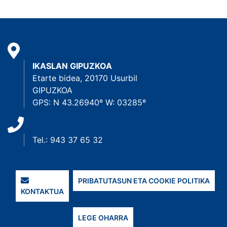
IKASLAN GIPUZKOA
Etarte bidea, 20170 Usurbil
GIPUZKOA
GPS: N 43.26940º W: 03285º
Tel.: 943 37 65 32
PRIBATUTASUN ETA COOKIE POLITIKA
KONTAKTUA
LEGE OHARRA