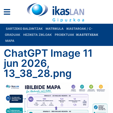
SARTZEKO BALDINTZAK
MATRIKULA
IKASTAROAK / C-
GRADUAK
HEZIKETA ZIKLOAK
PROIEKTUAK
IKASTETXEAK
MAPA
ChatGPT Image 11
jun 2026,
13_38_28.png