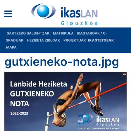
SARTZEKO BALDINTZAK
MATRIKULA
IKASTAROAK / C-
GRADUAK
HEZIKETA ZIKLOAK
PROIEKTUAK
IKASTETXEAK
MAPA
gutxieneko-nota.jpg