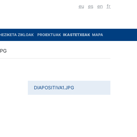
eu
es
en
fr
HEZIKETA ZIKLOAK
PROIEKTUAK
IKASTETXEAK
MAPA
JPG
DIAPOSITIVA1.JPG