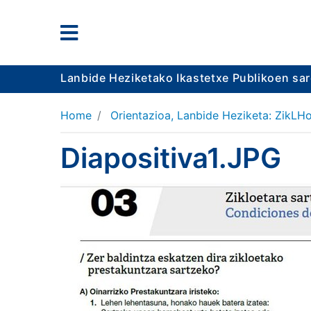
Lanbide Heziketako Ikastetxe Publikoen sa
Home
Orientazioa, Lanbide Heziketa: ZikLHo
Diapositiva1.JPG