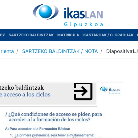
rea
SARTZEKO BALDINTZAK
MATRIKULA
IKASTAROAK / C-GRADUAK
rienta
SARTZEKO BALDINTZAK / NOTA
Diapositiva1.