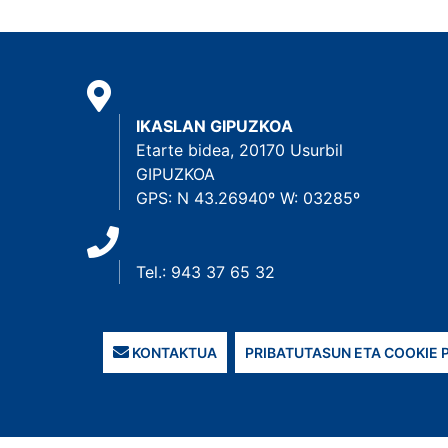
IKASLAN GIPUZKOA
Etarte bidea, 20170 Usurbil
GIPUZKOA
GPS: N 43.26940º W: 03285º
Tel.: 943 37 65 32
KONTAKTUA
PRIBATUTASUN ETA COOKIE 