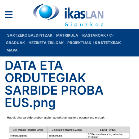
SARTZEKO BALDINTZAK
MATRIKULA
IKASTAROAK / C-
GRADUAK
HEZIKETA ZIKLOAK
PROIEKTUAK
IKASTETXEAK
MAPA
DATA ETA
ORDUTEGIAK
SARBIDE PROBA
EUS.png