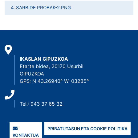
4. SARBIDE PROBAK-2.PNG
IKASLAN GIPUZKOA
Etarte bidea, 20170 Usurbil
GIPUZKOA
GPS: N 43.26940º W: 03285º
Tel.: 943 37 65 32
PRIBATUTASUN ETA COOKIE POLITIKA
KONTAKTUA