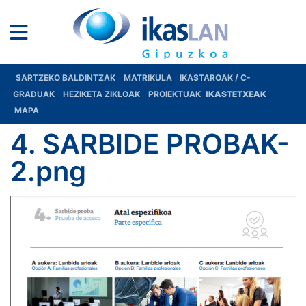
SARTZEKO BALDINTZAK
MATRIKULA
IKASTAROAK / C-
GRADUAK
HEZIKETA ZIKLOAK
PROIEKTUAK
IKASTETXEAK
MAPA
4. SARBIDE PROBAK-
2.png