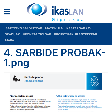
SARTZEKO BALDINTZAK
MATRIKULA
IKASTAROAK / C-
GRADUAK
HEZIKETA ZIKLOAK
PROIEKTUAK
IKASTETXEAK
MAPA
4. SARBIDE PROBAK-
1.png