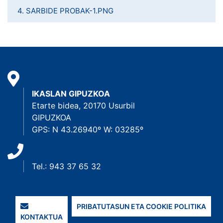
4. SARBIDE PROBAK-1.PNG
IKASLAN GIPUZKOA
Etarte bidea, 20170 Usurbil
GIPUZKOA
GPS: N 43.26940º W: 03285º
Tel.: 943 37 65 32
PRIBATUTASUN ETA COOKIE POLITIKA
KONTAKTUA