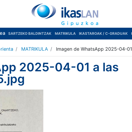
rea
SARTZEKO BALDINTZAK
MATRIKULA
IKASTAROAK / C-GRADUAK
rienta
MATRIKULA
Imagen de WhatsApp 2025-04-01 
pp 2025-04-01 a las
.jpg