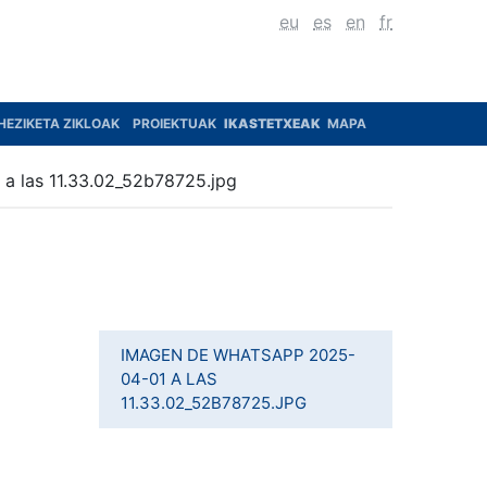
eu
es
en
fr
HEZIKETA ZIKLOAK
PROIEKTUAK
IKASTETXEAK
MAPA
a las 11.33.02_52b78725.jpg
IMAGEN DE WHATSAPP 2025-
04-01 A LAS
11.33.02_52B78725.JPG