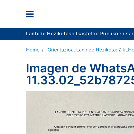
Lanbide Heziketako Ikastetxe Publikoen sa
Home
Orientazioa, Lanbide Heziketa: ZikLHo
Imagen de WhatsA
11.33.02_52b78725