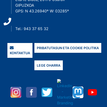
GIPUZKOA
GPS: N 43.26940º W: 03285º
Tel.: 943 37 65 32
PRIBATUTASUN ETA COOKIE POLITIKA
KONTAKTUA
LEGE OHARRA