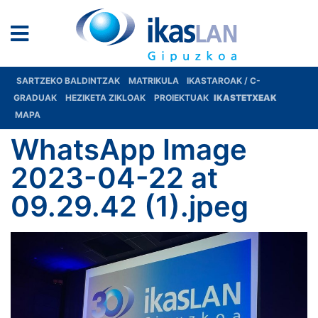
SARTZEKO BALDINTZAK
MATRIKULA
IKASTAROAK / C-
GRADUAK
HEZIKETA ZIKLOAK
PROIEKTUAK
IKASTETXEAK
MAPA
WhatsApp Image
2023-04-22 at
09.29.42 (1).jpeg