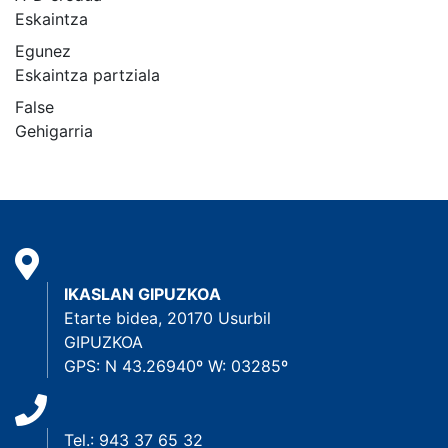
Eskaintza
Egunez
Eskaintza partziala
False
Gehigarria
IKASLAN GIPUZKOA
Etarte bidea, 20170 Usurbil
GIPUZKOA
GPS: N 43.26940º W: 03285º
Tel.: 943 37 65 32