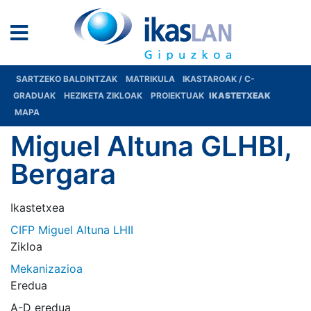
SARTZEKO BALDINTZAK
MATRIKULA
IKASTAROAK / C-
GRADUAK
HEZIKETA ZIKLOAK
PROIEKTUAK
IKASTETXEAK
MAPA
Miguel Altuna GLHBI,
Bergara
Ikastetxea
CIFP Miguel Altuna LHII
Zikloa
Mekanizazioa
Eredua
A-D eredua