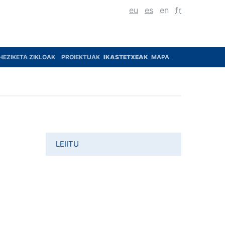
eu
es
en
fr
HEZIKETA ZIKLOAK
PROIEKTUAK
IKASTETXEAK
MAPA
LEIITU