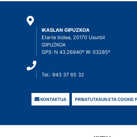
IKASLAN GIPUZKOA
Etarte bidea, 20170 Usurbil
GIPUZKOA
GPS: N 43.26940º W: 03285º
Tel.: 943 37 65 32
KONTAKTUA
PRIBATUTASUN ETA COOKIE 