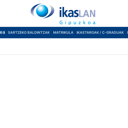
rea
SARTZEKO BALDINTZAK
MATRIKULA
IKASTAROAK / C-GRADUAK