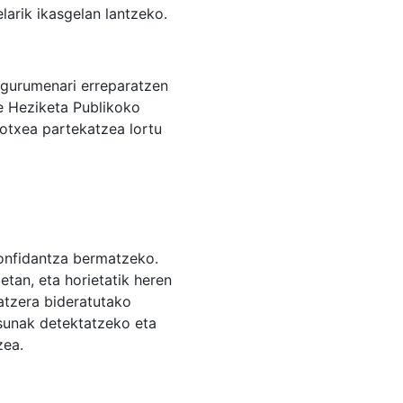
larik ikasgelan lantzeko.
ingurumenari erreparatzen
e Heziketa Publikoko
kotxea partekatzea lortu
konfidantza bermatzeko.
etan, eta horietatik heren
atzera bideratutako
sunak detektatzeko eta
zea.