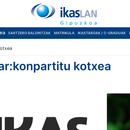
rea
SARTZEKO BALDINTZAK
MATRIKULA
IKASTAROAK / C-GRADUAK
kotxea
r:konpartitu kotxea