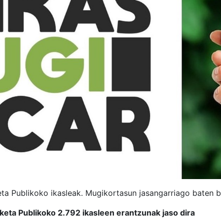
a Publikoko ikasleak. Mugikortasun jasangarriago baten b
eta Publikoko 2.792 ikasleen erantzunak jaso dira