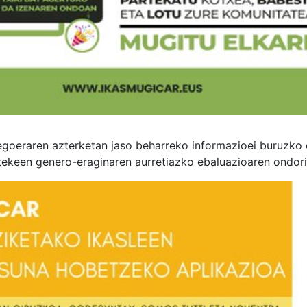
goeraren azterketan jaso beharreko informazioei buruzko 
tekeen genero-eraginaren aurretiazko ebaluazioaren ondori