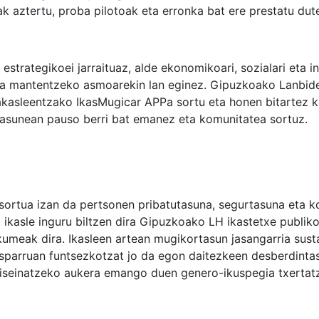
k aztertu, proba pilotoak eta erronka bat ere prestatu dute
 estrategikoei jarraituaz, alde ekonomikoari, sozialari eta 
eka mantentzeko asmoarekin lan eginez. Gipuzkoako Lanbid
rakasleentzako IkasMugicar APPa sortu eta honen bitartez 
itasunean pauso berri bat emanez eta komunitatea sortuz.
sortua izan da pertsonen pribatutasuna, segurtasuna eta 
 ikasle inguru biltzen dira Gipuzkoako LH ikastetxe publiko
kumeak dira. Ikasleen artean mugikortasun jasangarria sust
sparruan funtsezkotzat jo da egon daitezkeen desberdinta
diseinatzeko aukera emango duen genero-ikuspegia txertat