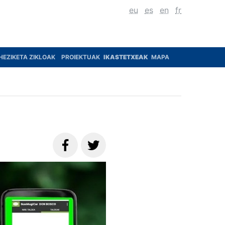
eu
es
en
fr
HEZIKETA ZIKLOAK
PROIEKTUAK
IKASTETXEAK
MAPA