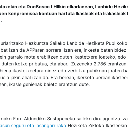
taxekin eta DonBosco LHIIkin elkarlanean, Lanbide Hezik
en konpromisoa kontuan hartuta Ikasleak eta Irakasleak
.
urlaritzako Hezkuntza Saileko Lanbide Heziketa Publikoko
bat izan da APParen sorrera. Izan ere, inkesta baten bidez
zein garraio mota erabiltzen duten ikastetxera joateko, ed
n duten kotxe pribatua, eta abar. Zuzeneko 2.786 erantzun 
ehiena ikastetxeetara oinez edo zerbitzu pubikoan joaten b
uela jakin ahal izan da. Era berean, ikerketa berean ikasle
an, ikasle gehienak baietz erantzun dute.
koako Foru Aldundiko Sustapeneko saileko dirulaguntza iza
asun seguru eta jasangarrirako
Heziketa Zikloko Ikasleekin 