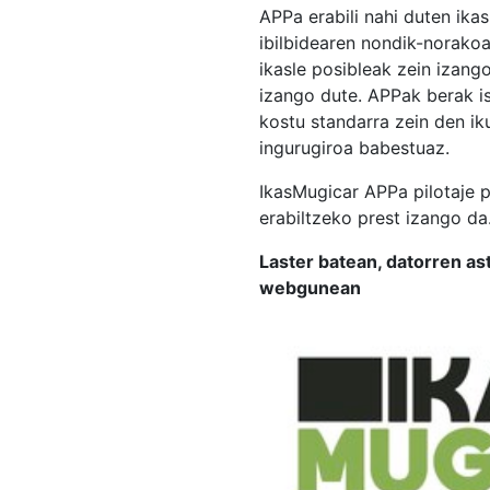
APPa erabili nahi duten ika
ibilbidearen nondik-norakoa
ikasle posibleak zein izang
izango dute. APPak berak i
kostu standarra zein den i
ingurugiroa babestuaz.
IkasMugicar APPa pilotaje 
erabiltzeko prest izango da
Laster batean, datorren 
webgunean