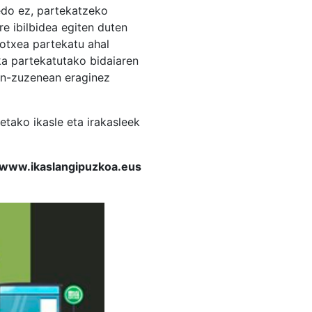
 edo ez, partekatzeko
e ibilbidea egiten duten
kotxea partekatu ahal
ka partekatutako bidaiaren
zen-zuzenean eraginez
tako ikasle eta irakasleek
u www.ikaslangipuzkoa.eus