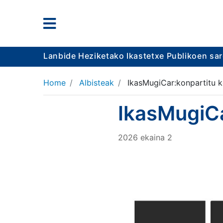
Lanbide Heziketako Ikastetxe Publikoen sa
Home
Albisteak
IkasMugiCar:konpartitu 
IkasMugiCa
2026
ekaina
2