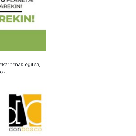
ekarpenak egitea,
oz.