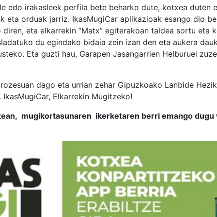
sle edo irakasleek perfila bete beharko dute, kotxea duten
k eta orduak jarriz. IkasMugiCar aplikazioak esango dio ber
o diren, eta elkarrekin “Matx” egiterakoan taldea sortu eta 
sladatuko du egindako bidaia zein izan den eta aukera dau
kusteko. Eta guzti hau, Garapen Jasangarrien Helburuei zu
prozesuan dago eta urrian zehar Gipuzkoako Lanbide Hezike
. IkasMugiCar, Elkarrekin Mugitzeko!
astean, mugikortasunaren ikerketaren berri emango dug