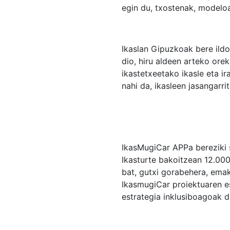
egin du, txostenak, modeloa
Ikaslan Gipuzkoak bere ildo
dio, hiru aldeen arteko or
ikastetxeetako ikasle eta i
nahi da, ikasleen jasangarr
IkasMugiCar APPa bereziki 
Ikasturte bakoitzean 12.000
bat, gutxi gorabehera, ema
IkasmugiCar proiektuaren e
estrategia inklusiboagoak 