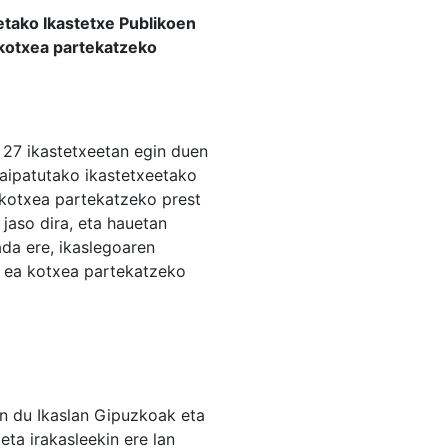
etako Ikastetxe Publikoen
 kotxea partekatzeko
 27 ikastetxeetan egin duen
 aipatutako ikastetxeetako
o kotxea partekatzeko prest
jaso dira, eta hauetan
ada ere, ikaslegoaren
ei ea kotxea partekatzeko
n du Ikaslan Gipuzkoak eta
eta irakasleekin ere lan