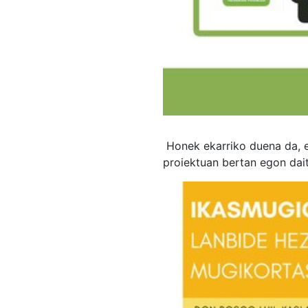
Honek ekarriko duena da, e
proiektuan bertan egon dai