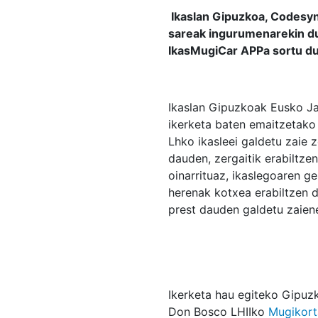
Ikaslan Gipuzkoa, Codesyn
sareak ingurumenarekin du
IkasMugiCar APPa sortu du
Ikaslan Gipuzkoak Eusko Ja
ikerketa baten emaitzetako 
Lhko ikasleei galdetu zaie 
dauden, zergaitik erabiltze
oinarrituaz, ikaslegoaren g
herenak kotxea erabiltzen d
prest dauden galdetu zaiene
Ikerketa hau egiteko Gipuz
Don Bosco LHIIko
Mugikort