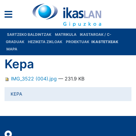
SARTZEKO BALDINTZAK
MATRIKULA
IKASTAROAK / C-
GRADUAK
HEZIKETA ZIKLOAK
PROIEKTUAK
IKASTETXEAK
MAPA
Kepa
IMG_3522 (004).jpg
— 231.9 KB
KEPA