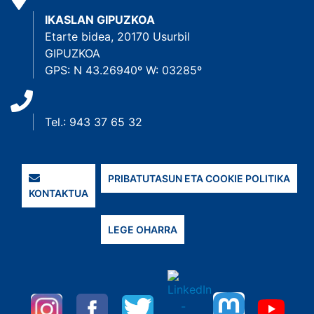
IKASLAN GIPUZKOA
Etarte bidea, 20170 Usurbil
GIPUZKOA
GPS: N 43.26940º W: 03285º
Tel.: 943 37 65 32
PRIBATUTASUN ETA COOKIE POLITIKA
KONTAKTUA
LEGE OHARRA