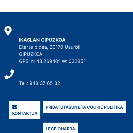
IKASLAN GIPUZKOA
Etarte bidea, 20170 Usurbil
GIPUZKOA
GPS: N 43.26940º W: 03285º
Tel.: 943 37 65 32
PRIBATUTASUN ETA COOKIE POLITIKA
KONTAKTUA
LEGE OHARRA