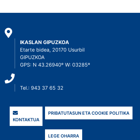
IKASLAN GIPUZKOA
Etarte bidea, 20170 Usurbil
GIPUZKOA
GPS: N 43.26940º W: 03285º
Tel.: 943 37 65 32
PRIBATUTASUN ETA COOKIE POLITIKA
KONTAKTUA
LEGE OHARRA