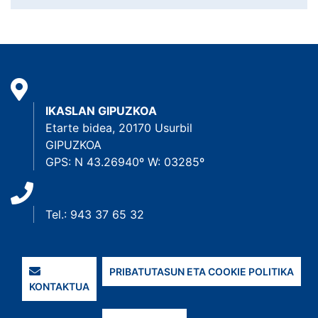
IKASLAN GIPUZKOA
Etarte bidea, 20170 Usurbil
GIPUZKOA
GPS: N 43.26940º W: 03285º
Tel.: 943 37 65 32
PRIBATUTASUN ETA COOKIE POLITIKA
KONTAKTUA