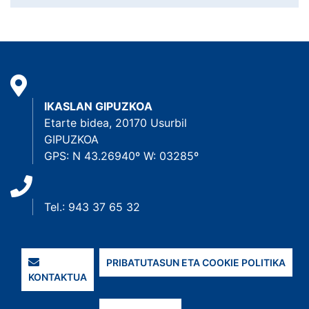
IKASLAN GIPUZKOA
Etarte bidea, 20170 Usurbil
GIPUZKOA
GPS: N 43.26940º W: 03285º
Tel.: 943 37 65 32
PRIBATUTASUN ETA COOKIE POLITIKA
KONTAKTUA