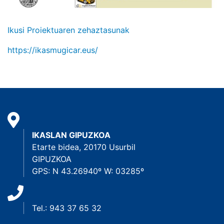
Ikusi Proiektuaren zehaztasunak
https://ikasmugicar.eus/
IKASLAN GIPUZKOA
Etarte bidea, 20170 Usurbil
GIPUZKOA
GPS: N 43.26940º W: 03285º
Tel.: 943 37 65 32