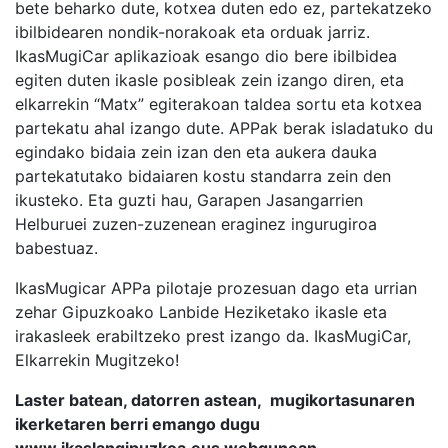
bete beharko dute, kotxea duten edo ez, partekatzeko
ibilbidearen nondik-norakoak eta orduak jarriz.
IkasMugiCar aplikazioak esango dio bere ibilbidea
egiten duten ikasle posibleak zein izango diren, eta
elkarrekin “Matx” egiterakoan taldea sortu eta kotxea
partekatu ahal izango dute. APPak berak isladatuko du
egindako bidaia zein izan den eta aukera dauka
partekatutako bidaiaren kostu standarra zein den
ikusteko. Eta guzti hau, Garapen Jasangarrien
Helburuei zuzen-zuzenean eraginez ingurugiroa
babestuaz.
IkasMugicar APPa pilotaje prozesuan dago eta urrian
zehar Gipuzkoako Lanbide Heziketako ikasle eta
irakasleek erabiltzeko prest izango da. IkasMugiCar,
Elkarrekin Mugitzeko!
Laster batean, datorren astean, mugikortasunaren
ikerketaren berri emango dugu