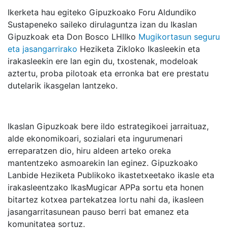
Ikerketa hau egiteko Gipuzkoako Foru Aldundiko
Sustapeneko saileko dirulaguntza izan du Ikaslan
Gipuzkoak eta Don Bosco LHIIko
Mugikortasun seguru
eta jasangarrirako
Heziketa Zikloko Ikasleekin eta
irakasleekin ere lan egin du, txostenak, modeloak
aztertu, proba pilotoak eta erronka bat ere prestatu
dutelarik ikasgelan lantzeko.
Ikaslan Gipuzkoak bere ildo estrategikoei jarraituaz,
alde ekonomikoari, sozialari eta ingurumenari
erreparatzen dio, hiru aldeen arteko oreka
mantentzeko asmoarekin lan eginez. Gipuzkoako
Lanbide Heziketa Publikoko ikastetxeetako ikasle eta
irakasleentzako IkasMugicar APPa sortu eta honen
bitartez kotxea partekatzea lortu nahi da, ikasleen
jasangarritasunean pauso berri bat emanez eta
komunitatea sortuz.