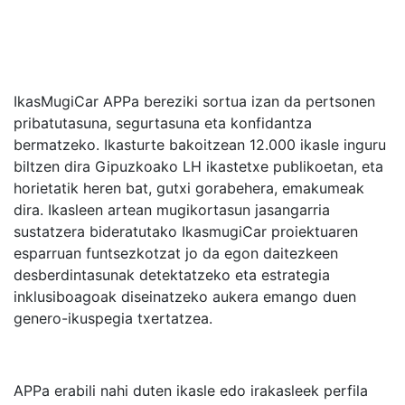
IkasMugiCar APPa bereziki sortua izan da pertsonen
pribatutasuna, segurtasuna eta konfidantza
bermatzeko. Ikasturte bakoitzean 12.000 ikasle inguru
biltzen dira Gipuzkoako LH ikastetxe publikoetan, eta
horietatik heren bat, gutxi gorabehera, emakumeak
dira. Ikasleen artean mugikortasun jasangarria
sustatzera bideratutako IkasmugiCar proiektuaren
esparruan funtsezkotzat jo da egon daitezkeen
desberdintasunak detektatzeko eta estrategia
inklusiboagoak diseinatzeko aukera emango duen
genero-ikuspegia txertatzea.
APPa erabili nahi duten ikasle edo irakasleek perfila