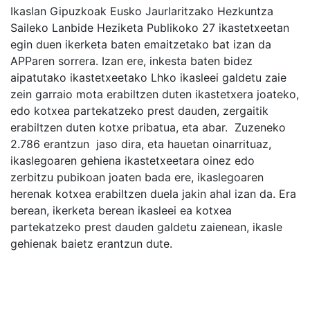
Ikaslan Gipuzkoak Eusko Jaurlaritzako Hezkuntza
Saileko Lanbide Heziketa Publikoko 27 ikastetxeetan
egin duen ikerketa baten emaitzetako bat izan da
APParen sorrera. Izan ere, inkesta baten bidez
aipatutako ikastetxeetako Lhko ikasleei galdetu zaie
zein garraio mota erabiltzen duten ikastetxera joateko,
edo kotxea partekatzeko prest dauden, zergaitik
erabiltzen duten kotxe pribatua, eta abar. Zuzeneko
2.786 erantzun jaso dira, eta hauetan oinarrituaz,
ikaslegoaren gehiena ikastetxeetara oinez edo
zerbitzu pubikoan joaten bada ere, ikaslegoaren
herenak kotxea erabiltzen duela jakin ahal izan da. Era
berean, ikerketa berean ikasleei ea kotxea
partekatzeko prest dauden galdetu zaienean, ikasle
gehienak baietz erantzun dute.