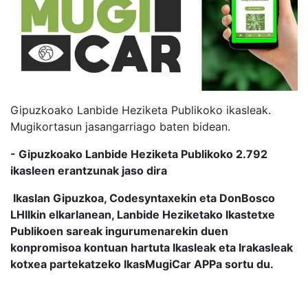
Gipuzkoako Lanbide Heziketa Publikoko ikasleak.
Mugikortasun jasangarriago baten bidean.
- Gipuzkoako Lanbide Heziketa Publikoko 2.792
ikasleen erantzunak jaso dira
Ikaslan Gipuzkoa, Codesyntaxekin eta DonBosco
LHIIkin elkarlanean, Lanbide Heziketako Ikastetxe
Publikoen sareak ingurumenarekin duen
konpromisoa kontuan hartuta Ikasleak eta Irakasleak
kotxea partekatzeko IkasMugiCar APPa sortu du.