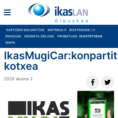
SARTZEKO BALDINTZAK
MATRIKULA
IKASTAROAK / C-
GRADUAK
HEZIKETA ZIKLOAK
PROIEKTUAK
IKASTETXEAK
MAPA
IkasMugiCar:konparti
kotxea
2026
ekaina
2