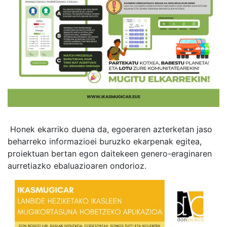
Honek ekarriko duena da, egoeraren azterketan jaso
beharreko informazioei buruzko ekarpenak egitea,
proiektuan bertan egon daitekeen genero-eraginaren
aurretiazko ebaluazioaren ondorioz.