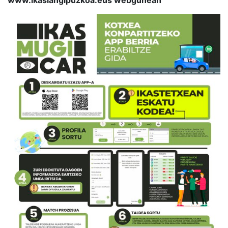
www.ikaslangipuzkoa.eus webgunean