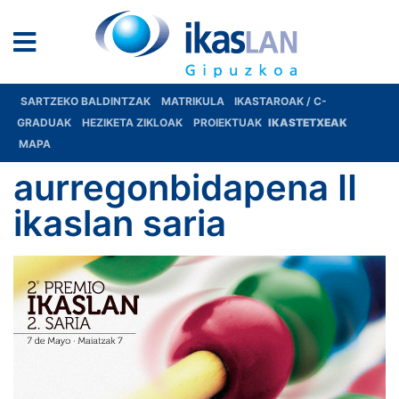
SARTZEKO BALDINTZAK
MATRIKULA
IKASTAROAK / C-
GRADUAK
HEZIKETA ZIKLOAK
PROIEKTUAK
IKASTETXEAK
MAPA
aurregonbidapena II
ikaslan saria