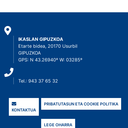
IKASLAN GIPUZKOA
Etarte bidea, 20170 Usurbil
GIPUZKOA
GPS: N 43.26940º W: 03285º
Tel.: 943 37 65 32
PRIBATUTASUN ETA COOKIE POLITIKA
KONTAKTUA
LEGE OHARRA