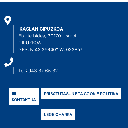
IKASLAN GIPUZKOA
Etarte bidea, 20170 Usurbil
GIPUZKOA
GPS: N 43.26940º W: 03285º
Tel.: 943 37 65 32
PRIBATUTASUN ETA COOKIE POLITIKA
KONTAKTUA
LEGE OHARRA