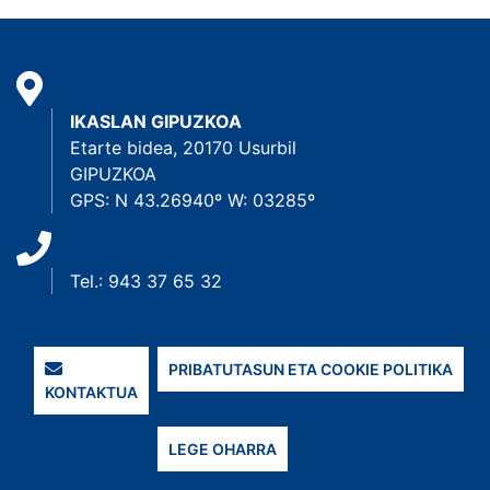
IKASLAN GIPUZKOA
Etarte bidea, 20170 Usurbil
GIPUZKOA
GPS: N 43.26940º W: 03285º
Tel.: 943 37 65 32
PRIBATUTASUN ETA COOKIE POLITIKA
KONTAKTUA
LEGE OHARRA