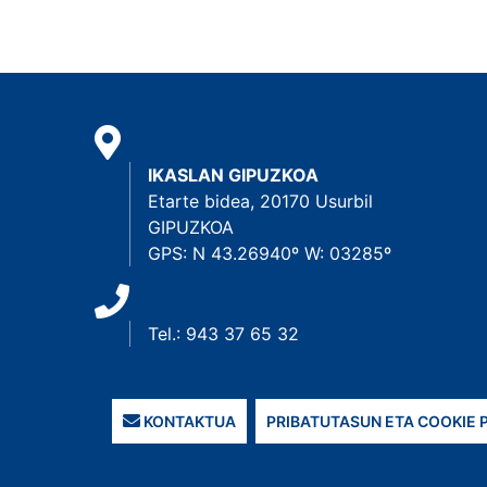
IKASLAN GIPUZKOA
Etarte bidea, 20170 Usurbil
GIPUZKOA
GPS: N 43.26940º W: 03285º
Tel.: 943 37 65 32
KONTAKTUA
PRIBATUTASUN ETA COOKIE 