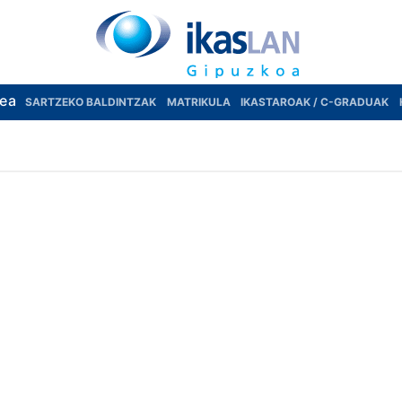
rea
SARTZEKO BALDINTZAK
MATRIKULA
IKASTAROAK / C-GRADUAK