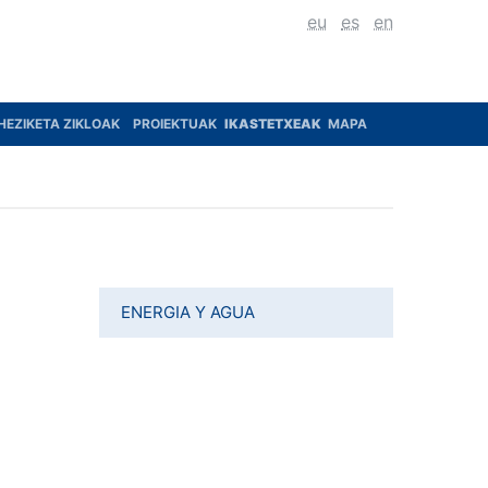
eu
es
en
HEZIKETA ZIKLOAK
PROIEKTUAK
IKASTETXEAK
MAPA
ENERGIA Y AGUA