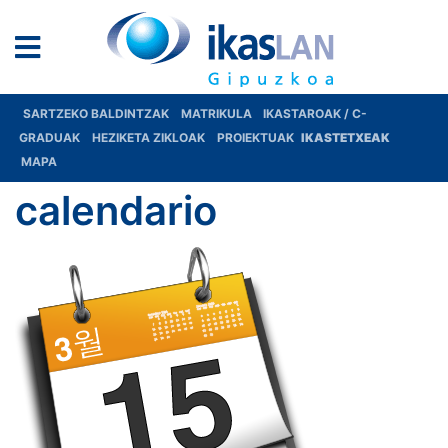
SARTZEKO BALDINTZAK
MATRIKULA
IKASTAROAK / C-
GRADUAK
HEZIKETA ZIKLOAK
PROIEKTUAK
IKASTETXEAK
MAPA
calendario